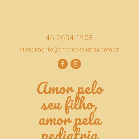
atendimento@amarepediatria.com.br
Amor pelo
seu filho,
amor pela
pediatria
Dr. Rodrigo Akira Furukawa - Diretor Técnico