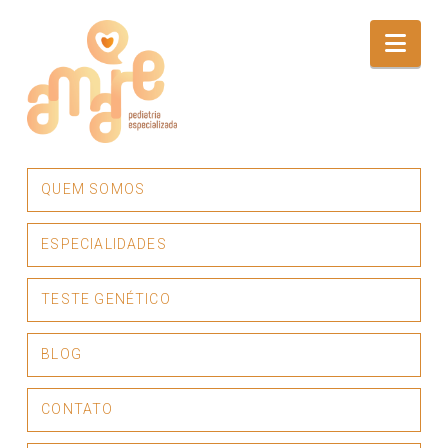
Qual
Nav
é
a
QUEM SOMOS
diferença
ESPECIALIDADES
entre
TESTE GENÉTICO
o
BLOG
CONTATO