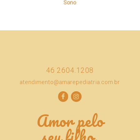
Sono
46 2604.1208
atendimento@amarepediatria.com.br
Amor pelo
seu filho,