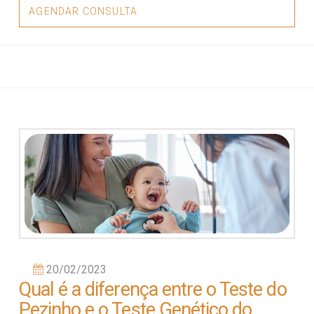
Teste
AGENDAR CONSULTA
do
Pezinho
e
o
Teste
20/02/2023
Genético
Qual é a diferença entre o Teste do
Pezinho e o Teste Genético do